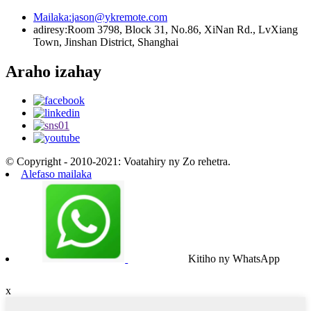
Mailaka:
jason@ykremote.com
adiresy:
Room 3798, Block 31, No.86, XiNan Rd., LvXiang
Town, Jinshan District, Shanghai
Araho izahay
© Copyright - 2010-2021: Voatahiry ny Zo rehetra.
Alefaso mailaka
Kitiho ny WhatsApp
x