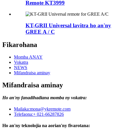
Remote KT3999
KT-GRII Universal lavitra ho an'ny
GREE A / C
Fikarohana
Momba ANAY
Vokatra
NEWS
Mifandraisa aminay
Mifandraisa aminay
Ho an'ny fanadihadiana momba ny vokatra:
Mailaka:
mona@ykremote.com
Telefaona:
+ 021-66287826
Ho an'ny teknolojia na aorian'ny fivarotana: