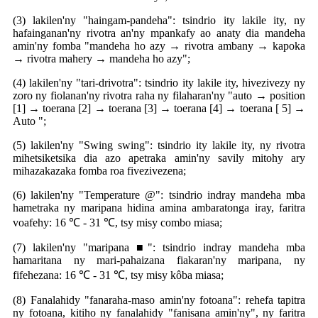
(3) lakilen'ny "haingam-pandeha": tsindrio ity lakile ity, ny
hafainganan'ny rivotra an'ny mpankafy ao anaty dia mandeha
amin'ny fomba "mandeha ho azy → rivotra ambany → kapoka
→ rivotra mahery → mandeha ho azy";
(4) lakilen'ny "tari-drivotra": tsindrio ity lakile ity, hivezivezy ny
zoro ny fiolanan'ny rivotra raha ny filaharan'ny "auto → position
[1] → toerana [2] → toerana [3] → toerana [4] → toerana [ 5] →
Auto ";
(5) lakilen'ny "Swing swing": tsindrio ity lakile ity, ny rivotra
mihetsiketsika dia azo apetraka amin'ny savily mitohy ary
mihazakazaka fomba roa fivezivezena;
(6) lakilen'ny "Temperature @": tsindrio indray mandeha mba
hametraka ny maripana hidina amina ambaratonga iray, faritra
voafehy: 16 ℃ - 31 ℃, tsy misy combo miasa;
(7) lakilen'ny "maripana ■": tsindrio indray mandeha mba
hamaritana ny mari-pahaizana fiakaran'ny maripana, ny
fifehezana: 16 ℃ - 31 ℃, tsy misy kôba miasa;
(8) Fanalahidy "fanaraha-maso amin'ny fotoana": rehefa tapitra
ny fotoana, kitiho ny fanalahidy "fanisana amin'ny", ny faritra