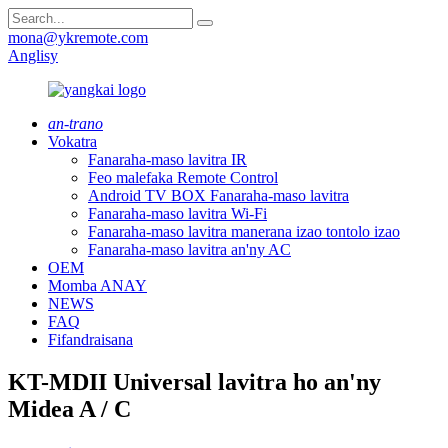
mona@ykremote.com
Anglisy
an-trano
Vokatra
Fanaraha-maso lavitra IR
Feo malefaka Remote Control
Android TV BOX Fanaraha-maso lavitra
Fanaraha-maso lavitra Wi-Fi
Fanaraha-maso lavitra manerana izao tontolo izao
Fanaraha-maso lavitra an'ny AC
OEM
Momba ANAY
NEWS
FAQ
Fifandraisana
KT-MDII Universal lavitra ho an'ny
Midea A / C