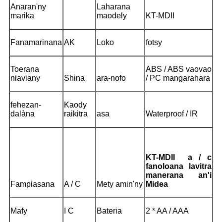
Anaran'ny
Laharana
marika
maodely
KT-MDII
Fanamarinana
AK
Loko
fotsy
Toerana
ABS / ABS vaovao
niaviany
Shina
ara-nofo
/ PC mangarahara
fehezan-
Kaody
dalàna
raikitra
asa
Waterproof / IR
KT-MDII
a / c
fanoloana lavitra
manerana an'i
Fampiasana
A / C
Mety amin'ny
Midea
Mafy
I C
Bateria
2 * AA / AAA