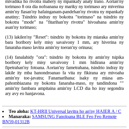
mivadika ho rivotra mahery ny mpankafy anaty trano. Aorian'ny
torimaso 8 ora dia nofoanana ny mariky ny torimaso ary miverina
amin'ny fiasan'ny hafainganam-pandehan'ny rivotra ny mpankafy
anatiny; Tsindrio indray ny bokotra "torimaso" na tsindrio ny
bokotra "mode" na "fitarihan'ny rivotra" hivoahana amin'ny
asan'ny torimaso;
(13) lakilen'ny "Reset": tsindrio ity bokotra ity miaraka amin'ny
bara boribory kely misy savaivony 1 mm, ary hiverina ny
fanaraha-maso lavitra amin'ny toeran'ny orinasa;
(14) fanalahidy "ora": tsindrio ity bokotra ity amin'ny tsipika
boribory kely misy savaivony 1 mm hidirana amin'ny
fipetrahan'ny fotoana. Aorian'ny fametrahana, tsindrio indray ity
lakile ity mba hanondroanao fa vita ny fikirana ary mivoaha
amin'ny toe-javatra; Fanamarihana: isaky ny miasa am-
pahombiazana ny bokotra fanaraha-maso, ny tandindona ""
amin'ny fambara ampitaina amin'ny LCD dia ho iray segondra
ary avy eo hanjavona.
Teo aloha:
KT-HRII Universal lavitra ho an'ny HAIER A / C
Manaraka:
SAMSUNG Fanoloana BLE Feo Feo Remote
BN59-01312B