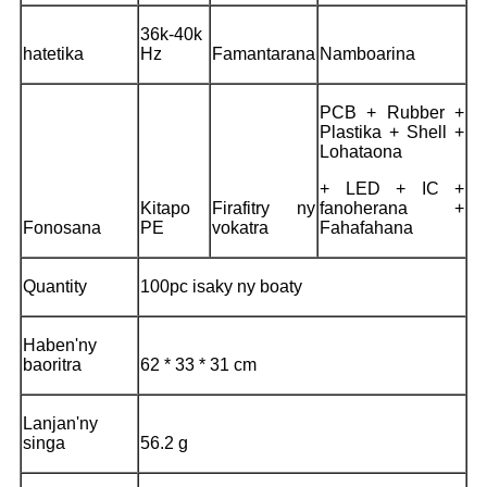
36k-40k
hatetika
Hz
Famantarana
Namboarina
PCB + Rubber +
Plastika + Shell +
Lohataona
+ LED + IC +
Kitapo
Firafitry ny
fanoherana +
Fonosana
PE
vokatra
Fahafahana
Quantity
100pc isaky ny boaty
Haben'ny
baoritra
62 * 33 * 31 cm
Lanjan'ny
singa
56.2 g