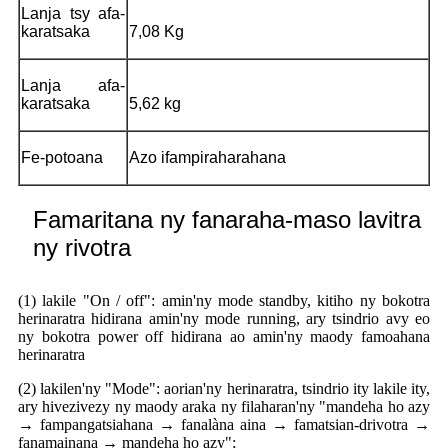
Lanja tsy afa-
karatsaka
7,08 Kg
Lanja afa-
karatsaka
5,62 kg
Fe-potoana
Azo ifampiraharahana
Famaritana ny fanaraha-maso lavitra
ny rivotra
(1) lakile "On / off": amin'ny mode standby, kitiho ny bokotra
herinaratra hidirana amin'ny mode running, ary tsindrio avy eo
ny bokotra power off hidirana ao amin'ny maody famoahana
herinaratra
(2) lakilen'ny "Mode": aorian'ny herinaratra, tsindrio ity lakile ity,
ary hivezivezy ny maody araka ny filaharan'ny "mandeha ho azy
→ fampangatsiahana → fanalàna aina → famatsian-drivotra →
fanamainana → mandeha ho azy";