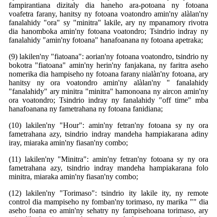
fampirantiana dizitaly dia haneho ara-potoana ny fotoana
voafetra farany, hanitsy ny fotoana voatondro amin'ny alàlan'ny
fanalahidy "ora" sy "minitra" lakile, ary ny mpanamory rivotra
dia hanomboka amin'ny fotoana voatondro; Tsindrio indray ny
fanalahidy "amin'ny fotoana" hanafoanana ny fotoana apetraka;
(9) lakilen'ny "fiatoana": aorian'ny fotoana voatondro, tsindrio ny
bokotra "fiatoana" amin'ny herin'ny fanjakana, ny faritra aseho
nomerika dia hampiseho ny fotoana farany nialàn'ny fotoana, ary
hanitsy ny ora voatondro amin'ny alàlan'ny " fanalahidy
"fanalahidy" ary minitra "minitra" hamonoana ny aircon amin'ny
ora voatondro; Tsindrio indray ny fanalahidy "off time" mba
hanafoanana ny fametrahana ny fotoana fanidiana;
(10) lakilen'ny "Hour": amin'ny fetran'ny fotoana sy ny ora
fametrahana azy, tsindrio indray mandeha hampiakarana adiny
iray, miaraka amin'ny fiasan'ny combo;
(11) lakilen'ny "Minitra": amin'ny fetran'ny fotoana sy ny ora
fametrahana azy, tsindrio indray mandeha hampiakarana folo
minitra, miaraka amin'ny fiasan'ny combo;
(12) lakilen'ny "Torimaso": tsindrio ity lakile ity, ny remote
control dia mampiseho ny fomban'ny torimaso, ny marika "" dia
aseho foana eo amin'ny sehatry ny fampisehoana torimaso, ary