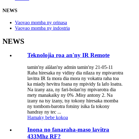
NEWS
Vaovao momba ny orinasa
Vaovao momba ny indostria
NEWS
Teknolojia roa an'ny IR Remote
tamin'ny alàlan'ny admin tamin'ny 21-05-11
Raha hiresaka ny vidiny dia nilaza ny mpivarotra
lavitra IR fa mora dia mora ny vokatra raha toa
ka miady hevitra foana ny mpividy fa lafo loatra.
Na izany aza, ny fari-bolan'ny mpivarotra dia
mety manakaiky ny 0% .Misy antony 2. Na
izany na tsy izany, tsy tokony hiresaka momba
ny tombom-barotra fotsiny isika fa tokony
handray ny tec ...
Hamaky bebe kokoa
Inona no fanaraha-maso lavitra
433Mhz RF?