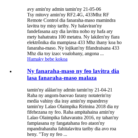
avy amin'ny admin tamin'ny 21-05-06
Tsy mitovy amin'ny RF2.4G, 433Mhz RF
Remote Control dia fanaraha-maso mamindra
lavitra tsy misy tariby. Ny halaviran'ny
fandefasana azy dia lavitra noho ny hafa ary
mety hahatratra 100 metatra. Ny lakilen'ny fiara
elektrônika dia mampiasa 433 Mhz ihany koa ho
fanaraha-maso. Ny lojikan'ny fifandraisana 433
Mhz dia toy izao: voalohany, angona ...
Hamaky bebe kokoa
Ny fanaraha-maso ny feo lavitra dia
lasa fanaraha-maso malaza
tamin'ny alàlan'ny admin tamin'ny 21-04-21
Raha ny angom-baovao farany notaterin'ny
media vahiny dia iray amin'ny mpandresy
tamin'ny Lalao Olaimpika Ririnina 2018 dia ny
fifehezana ny feo. Raha ampitahaina amin'ny
Lalao Olaimpika fahavaratra 2016, ny tahan'ny
fampiasana ny fangatahana feo ataon'ny
mpandraharaha fahitalavitra tariby dia avo roa
heny. "Toy ny feo ...