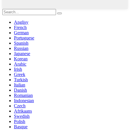
Anglisy
French
German
Portuguese
Spanish
Russian
Japanese
Korean
Arabic
Irish
Greek
Turkish
Italian
Danish
Romanian
Indonesian
Czech
Afrikaans
Swedish
Polish
Basque