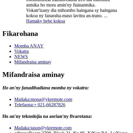
antsika ho mora amin'ny fiainantsika.
Vokatr'izany dia mihombo haingana sy haingana
kokoa ny fanaraha-maso lavitra an-trano. ...
Hamaky bebe kokoa
Fikarohana
Momba ANAY
Vokatra
NEWS
Mifandraisa aminay
Mifandraisa aminay
Ho an'ny fanadihadiana momba ny vokatra:
Mailaka:
mona@ykremote.com
Telefaona:
+ 021-66287826
Ho an'ny teknolojia na aorian'ny fivarotana:
Mailaka:
jason@ykremote.com