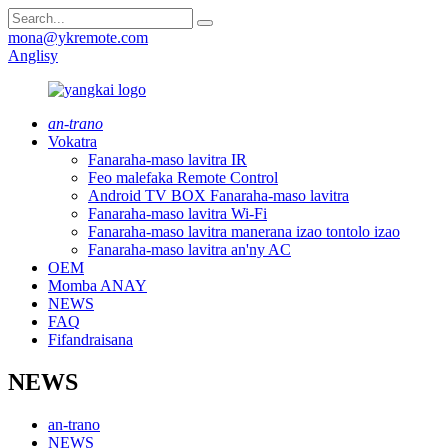
mona@ykremote.com
Anglisy
an-trano
Vokatra
Fanaraha-maso lavitra IR
Feo malefaka Remote Control
Android TV BOX Fanaraha-maso lavitra
Fanaraha-maso lavitra Wi-Fi
Fanaraha-maso lavitra manerana izao tontolo izao
Fanaraha-maso lavitra an'ny AC
OEM
Momba ANAY
NEWS
FAQ
Fifandraisana
NEWS
an-trano
NEWS