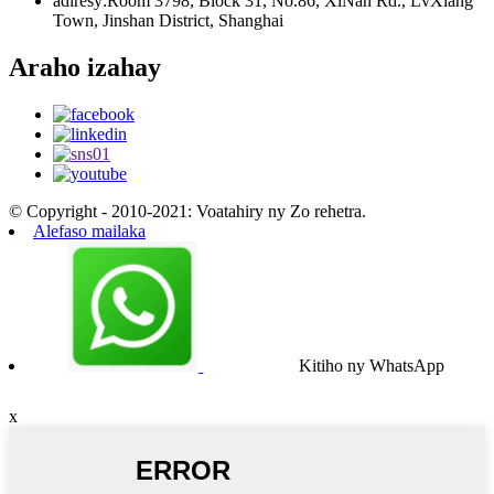
adiresy:
Room 3798, Block 31, No.86, XiNan Rd., LvXiang
Town, Jinshan District, Shanghai
Araho izahay
© Copyright - 2010-2021: Voatahiry ny Zo rehetra.
Alefaso mailaka
Kitiho ny WhatsApp
x