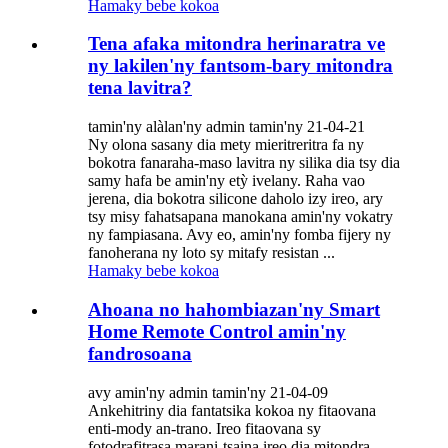
Hamaky bebe kokoa
Tena afaka mitondra herinaratra ve
ny lakilen'ny fantsom-bary mitondra
tena lavitra?
tamin'ny alàlan'ny admin tamin'ny 21-04-21
Ny olona sasany dia mety mieritreritra fa ny
bokotra fanaraha-maso lavitra ny silika dia tsy dia
samy hafa be amin'ny etỳ ivelany. Raha vao
jerena, dia bokotra silicone daholo izy ireo, ary
tsy misy fahatsapana manokana amin'ny vokatry
ny fampiasana. Avy eo, amin'ny fomba fijery ny
fanoherana ny loto sy mitafy resistan ...
Hamaky bebe kokoa
Ahoana no hahombiazan'ny Smart
Home Remote Control amin'ny
fandrosoana
avy amin'ny admin tamin'ny 21-04-09
Ankehitriny dia fantatsika kokoa ny fitaovana
enti-mody an-trano. Ireo fitaovana sy
fotodrafitrasa marani-tsaina ireo dia mitondra