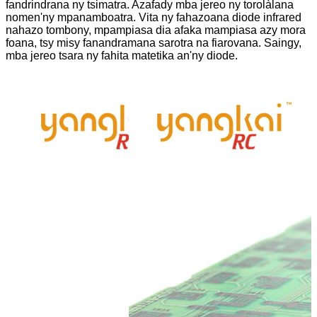
fandrindrana ny tsimatra. Azafady mba jereo ny torolàlana
nomen'ny mpanamboatra. Vita ny fahazoana diode infrared
nahazo tombony, mpampiasa dia afaka mampiasa azy mora
foana, tsy misy fanandramana sarotra na fiarovana. Saingy,
mba jereo tsara ny fahita matetika an'ny diode.