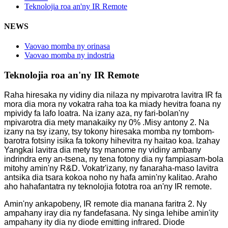
Teknolojia roa an'ny IR Remote
NEWS
Vaovao momba ny orinasa
Vaovao momba ny indostria
Teknolojia roa an'ny IR Remote
Raha hiresaka ny vidiny dia nilaza ny mpivarotra lavitra IR fa
mora dia mora ny vokatra raha toa ka miady hevitra foana ny
mpividy fa lafo loatra. Na izany aza, ny fari-bolan'ny
mpivarotra dia mety manakaiky ny 0% .Misy antony 2. Na
izany na tsy izany, tsy tokony hiresaka momba ny tombom-
barotra fotsiny isika fa tokony hihevitra ny haitao koa. Izahay
Yangkai lavitra dia mety tsy manome ny vidiny ambany
indrindra eny an-tsena, ny tena fotony dia ny fampiasam-bola
mitohy amin'ny R&D. Vokatr'izany, ny fanaraha-maso lavitra
antsika dia tsara kokoa noho ny hafa amin'ny kalitao. Araho
aho hahafantatra ny teknolojia fototra roa an'ny IR remote.
Amin'ny ankapobeny, IR remote dia manana faritra 2. Ny
ampahany iray dia ny fandefasana. Ny singa lehibe amin'ity
ampahany ity dia ny diode emitting infrared. Diode