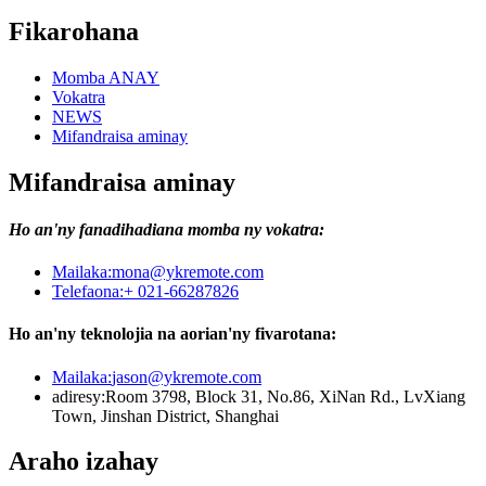
Fikarohana
Momba ANAY
Vokatra
NEWS
Mifandraisa aminay
Mifandraisa aminay
Ho an'ny fanadihadiana momba ny vokatra:
Mailaka:
mona@ykremote.com
Telefaona:
+ 021-66287826
Ho an'ny teknolojia na aorian'ny fivarotana:
Mailaka:
jason@ykremote.com
adiresy:
Room 3798, Block 31, No.86, XiNan Rd., LvXiang
Town, Jinshan District, Shanghai
Araho izahay