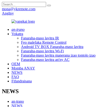
mona@ykremote.com
Anglisy
an-trano
Vokatra
Fanaraha-maso lavitra IR
Feo malefaka Remote Control
Android TV BOX Fanaraha-maso lavitra
Fanaraha-maso lavitra Wi-Fi
Fanaraha-maso lavitra manerana izao tontolo izao
Fanaraha-maso lavitra an'ny AC
OEM
Momba ANAY
NEWS
FAQ
Fifandraisana
NEWS
an-trano
NEWS