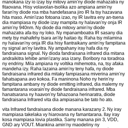
manokana izy io izay tsy mitovy amin'ny diode mahazatra ny
fitaovana. Hisy volavolan-tsolika azo ampiana amin'ny
faran'ny diode roa mba handefasana jiro IR fa tsy hazavana
hita maso. Amin'izao fotoana izao, ny IR lavitra eny an-tsena
dia mampiasa ny diode izay mampita ny halavan'ny onja IR
amin'ny 940nm. Ny diode dia mitovy amin'ny diode
mahazatra afa-tsy ny loko. Ny mpanamboatra IR sasany dia
mety tsy mahafehy tsara an'ity haitao ity. Raha tsy milamina
ny halavan'ny onja IR dia hisy fiantraikany amin'ny fampitana
ny signal an'ny lavitra. Ny ampahany iray hafa dia ny
fandraisana signal. Ny dioda fandraisana infrared dia mitana
andraikitra lehibe amin'izany asa izany. Boribory na toradroa
ny endriny. Mila ampiana ny voltika mihemotra, na, tsy afaka
mandeha izy. Raha lazaina amin'ny teny hafa, ny diode
fandraisana infrared dia mitaky fampiasana miverina amin'ny
fahatsapana avo kokoa. Fa maninona Noho ny herin'ny
fampitana ambany ny diode emitting infrared, dia malemy ny
famantarana voarain'ny diode fandraisana infrared. Mba
hanatsarana ny haavon'ny fahazoana herinaratra, diode
fandraisana Infrared vita dia ampiasaina be tato ho ato.
vita Infrared fandraisana diode manana karazany 2. Ny iray
mampiasa takelaka vy hiarovana ny famantarana. Ilay iray
kosa mampiasa lovia plastika. Samy manana pin 3, VDD,
GND ary VOUT. Miankina amin'ny maodeliny ny