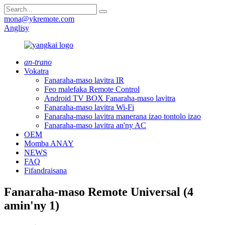
mona@ykremote.com
Anglisy
an-trano
Vokatra
Fanaraha-maso lavitra IR
Feo malefaka Remote Control
Android TV BOX Fanaraha-maso lavitra
Fanaraha-maso lavitra Wi-Fi
Fanaraha-maso lavitra manerana izao tontolo izao
Fanaraha-maso lavitra an'ny AC
OEM
Momba ANAY
NEWS
FAQ
Fifandraisana
Fanaraha-maso Remote Universal (4
amin'ny 1)