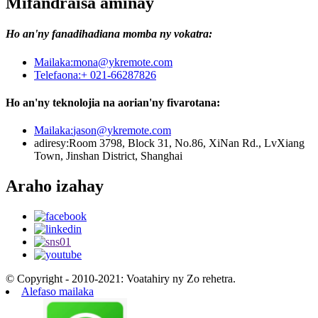
Mifandraisa aminay
Ho an'ny fanadihadiana momba ny vokatra:
Mailaka:
mona@ykremote.com
Telefaona:
+ 021-66287826
Ho an'ny teknolojia na aorian'ny fivarotana:
Mailaka:
jason@ykremote.com
adiresy:
Room 3798, Block 31, No.86, XiNan Rd., LvXiang
Town, Jinshan District, Shanghai
Araho izahay
© Copyright - 2010-2021: Voatahiry ny Zo rehetra.
Alefaso mailaka