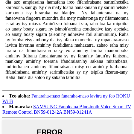
dia azo ampiasaina hamafana ireo fifandraisana sarimihetsika
karbaona, saingy tsy dia mafy loatra hanakanana ny sarimihetsika
karbaona tsy hiraraka na hianjera. Ny fahanterana na ny
fanaovana fingotra mitondra dia mety mahatonga ny fifamatorana
tsirairay tsy miasa. Amin'izao fotoana izao, raha toa ka mipoitra
ao anaty boaty sigara ny tsimok'aretina conductive izay apetaka
ao anaty boaty sigara (aleon'ny adhesive foil aluminium). Raha
ny fomba etsy ambony dia tsy afaka mamerina ny mpanara-maso
lavitra hiverina amin'ny fandidiana mahazatra, zahao raha misy
triatra na fifandraisana ratsy eo amin'ny faritra manomboka
amin'ny fidirana famantarana sy ny faran'ny faran'ny fantsona
mankany amin'ny toerana ifandraisan'ny sakana mitambatra,
indrindra eo amin'ny fifandraisana misy eo amin'ny karbaona.
fifandraisana amin'ny sarimihetsika sy ny tsipika fizaran-tany.
Raha ilaina dia soloo ny sakana tafiditra.
Teo aloha:
Fanaraha-maso fanaraha-maso lavitra ny feo ROKU
Wi-Fi
Manaraka:
SAMSUNG Fanoloana Blue-tooth Voice Smart TV
Remote Control BN59-01242A BN59-01241A