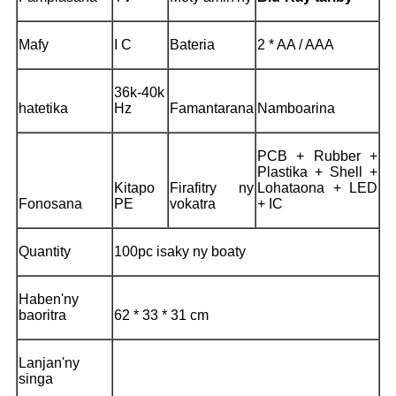
Mafy
I C
Bateria
2 * AA / AAA
36k-40k
hatetika
Hz
Famantarana
Namboarina
PCB + Rubber +
Plastika + Shell +
Kitapo
Firafitry ny
Lohataona + LED
Fonosana
PE
vokatra
+ IC
Quantity
100pc isaky ny boaty
Haben'ny
baoritra
62 * 33 * 31 cm
Lanjan'ny
singa