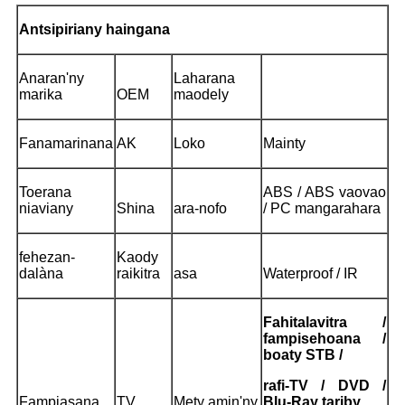
Antsipiriany haingana
Anaran'ny
Laharana
marika
OEM
maodely
Fanamarinana
AK
Loko
Mainty
Toerana
ABS / ABS vaovao
niaviany
Shina
ara-nofo
/ PC mangarahara
fehezan-
Kaody
dalàna
raikitra
asa
Waterproof / IR
Fahitalavitra /
fampisehoana /
boaty STB /
rafi-TV / DVD /
Fampiasana
TV
Mety amin'ny
Blu-Ray tariby