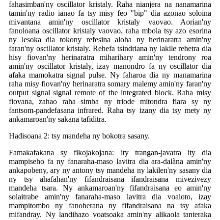
fahasimban'ny oscillator kristaly. Raha nianjera na nanamarina
tamin'ny radio ianao fa tsy misy feo "bip" dia azonao soloina
mivantana amin'ny oscillator kristaly vaovao. Aorian'ny
fanoloana oscillator kristaly vaovao, raha mbola tsy azo esorina
ny lesoka dia tokony refesina aloha ny herinaratra amin'ny
faran'ny oscillator kristaly. Rehefa tsindriana ny lakile rehetra dia
hisy fiovan'ny herinaratra miharihary amin'ny tendrony roa
amin'ny oscillator kristaly, izay manondro fa ny oscillator dia
afaka mamokatra signal pulse. Ny faharoa dia ny manamarina
raha misy fiovan'ny herinaratra somary malemy amin'ny faran'ny
output signal signal remote of the integrated block. Raha misy
fiovana, zahao raha simba ny triode mitondra fiara sy ny
fantsom-pandefasana infrared. Raha tsy izany dia tsy mety ny
ankamaroan'ny sakana tafiditra.
Hadisoana 2: tsy mandeha ny bokotra sasany.
Famakafakana sy fikojakojana: ity trangan-javatra ity dia
mampiseho fa ny fanaraha-maso lavitra dia ara-dalàna amin'ny
ankapobeny, ary ny antony tsy mandeha ny lakilen'ny sasany dia
ny tsy ahafahan'ny fifandraisana ifandraisana mivezivezy
mandeha tsara. Ny ankamaroan'ny fifandraisana eo amin'ny
solaitrabe amin'ny fanaraha-maso lavitra dia voaloto, izay
mampitombo ny fanoherana ny fifandraisana na tsy afaka
mifandray. Ny landihazo voatsoaka amin'ny alikaola tanteraka