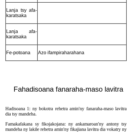
Lanja tsy afa-
karatsaka
Lanja afa-
karatsaka
Fe-potoana
Azo ifampiraharahana
Fahadisoana fanaraha-maso lavitra
Hadisoana 1: ny bokotra rehetra amin'ny fanaraha-maso lavitra
dia tsy mandeha.
Famakafakana sy fikojakojana: ny ankamaroan'ny antony tsy
mandeha ny lakile rehetra amin'ny fikajiana lavitra dia vokatry ny