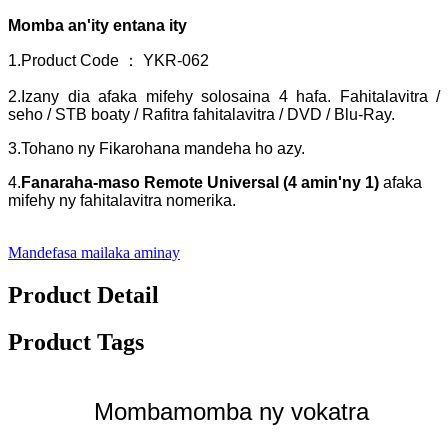
Momba an'ity entana ity
1.Product Code ： YKR-062
2.Izany dia afaka mifehy solosaina 4 hafa. Fahitalavitra /
seho / STB boaty / Rafitra fahitalavitra / DVD / Blu-Ray.
3.Tohano ny Fikarohana mandeha ho azy.
4.
Fanaraha-maso Remote Universal (4 amin'ny 1)
afaka
mifehy ny fahitalavitra nomerika.
Mandefasa mailaka aminay
Product Detail
Product Tags
Mombamomba ny vokatra